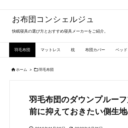
お布団コンシェルジュ
快眠寝具の選び方とおすすめ寝具メーカーをご紹介。
羽毛布団
マットレス
枕
布団カバー
ベッド

ホーム
>

羽毛布団
羽毛布団のダウンプルーフ
前に抑えておきたい側生地