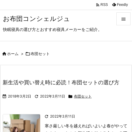

Feedly
RSS
お布団コンシェルジュ

快眠寝具の選び方とおすすめ寝具メーカーをご紹介。

メニュ

サイド

ホーム
>

布団セット

前へ

新生活や買い替え時に必読！布団セットの選び方
次へ


2018年3月2日

2022年3月11日

布団セット
検索

2022年3月11日
寒さ厳しい冬を越えればいよいよ春がやって