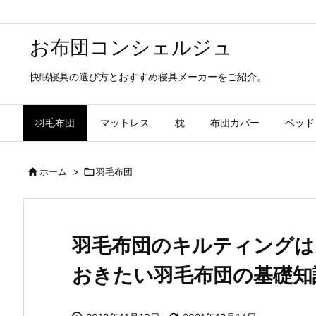
お布団コンシェルジュ
快眠寝具の選び方とおすすめ寝具メーカーをご紹介。
羽毛布団
マットレス
枕
布団カバー
ベッド

ホーム
>

羽毛布団
羽毛布団のキルティングは
おきたい羽毛布団の基礎知