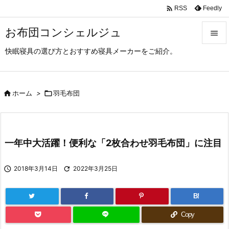

Feedly
RSS
お布団コンシェルジュ

快眠寝具の選び方とおすすめ寝具メーカーをご紹介。

メニュ

サイド

ホーム
>

羽毛布団

前へ

一年中大活躍！便利な「2枚合わせ羽毛布団」に注目
次へ


2018年3月14日

2022年3月25日
検索
B!
Copy