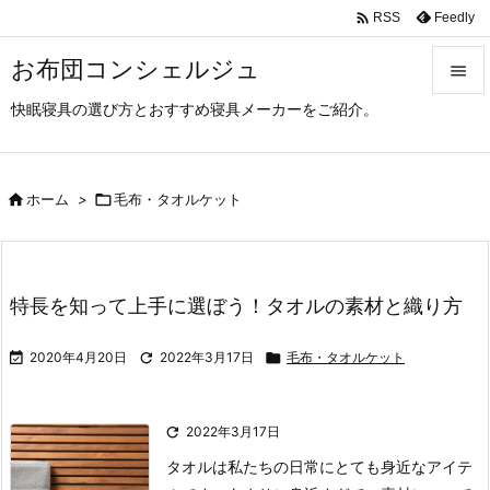

Feedly
RSS
お布団コンシェルジュ

快眠寝具の選び方とおすすめ寝具メーカーをご紹介。

メニュ

サイド

ホーム
>

毛布・タオルケット

前へ

特長を知って上手に選ぼう！タオルの素材と織り方
次へ


2020年4月20日

2022年3月17日

毛布・タオルケット
検索

2022年3月17日
タオルは私たちの日常にとても身近なアイテ