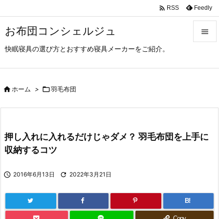

Feedly
RSS
お布団コンシェルジュ

快眠寝具の選び方とおすすめ寝具メーカーをご紹介。

メニュ

サイド

ホーム
>

羽毛布団

前へ

押し入れに入れるだけじゃダメ？ 羽毛布団を上手に
次へ
収納するコツ

検索

2016年6月13日

2022年3月21日
B!
Copy