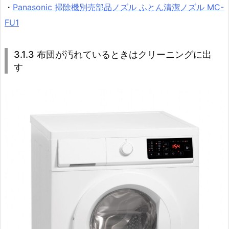
・
Panasonic 掃除機別売部品ノズル ふとん清潔ノズル MC-
FU1
3.1.3 布団が汚れているときはクリーニングに出
す