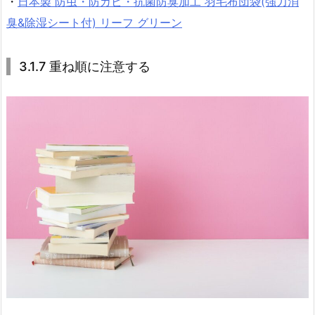
・
日本製 防虫・防カビ・抗菌防臭加工 羽毛布団袋(強力消
臭&除湿シート付) リーフ グリーン
3.1.7 重ね順に注意する