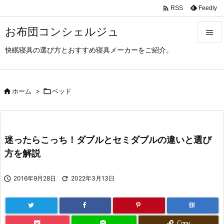

Feedly
RSS
お布団コンシェルジュ

快眠寝具の選び方とおすすめ寝具メーカーをご紹介。

メニュ

サイド

ホーム
>

ベッド

前へ

迷ったらこっち！ダブルとセミダブルの違いと選び
次へ
方を解説

検索

2016年9月28日

2022年3月13日
B!
Copy