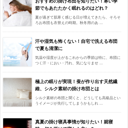
おすすめの掛け布団を知りたい！寒い季
節でもあたたかく眠れるのはどれ？
夏が過ぎて肌寒く感じる日が増えてきたら、そろそ
ろお布団も衣替えの時期。秋冬用のあ ...
汗や湿気も怖くない！自宅で洗える布団
で夏も清潔に
気温や湿度が上がるこれからの季節は特に、布団に
つく汗・におい・汚れ、気になりませ ...
極上の眠りが実現！蚕が作り出す天然繊
維、シルク素材の掛け布団とは
シルク素材の布団と聞くと、どうしても高級品とい
うイメージが先行してしまうかもしれ ...
真夏の掛け寝具事情が知りたい！就寝