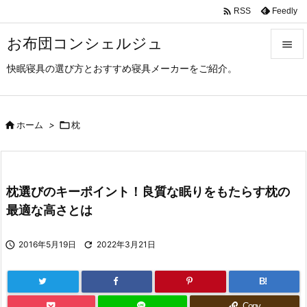

Feedly
RSS
お布団コンシェルジュ

快眠寝具の選び方とおすすめ寝具メーカーをご紹介。

メニュ

サイド

ホーム
>

枕

前へ

枕選びのキーポイント！良質な眠りをもたらす枕の
次へ
最適な高さとは

検索

2016年5月19日

2022年3月21日
B!
Copy