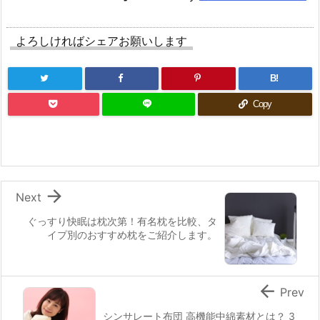
よろしければシェアお願いします
B!
Copy

Next
ぐっすり快眠は枕次第！有名枕を比較、タ
イプ別のおすすめ枕をご紹介します。

Prev
シンサレート布団 高機能中綿素材とは？ 3