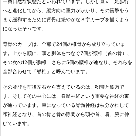
一番自然な状態だといわれています。しかし直立二足歩行
へと進化してから、縦方向に重力がかかり、その衝撃をう
まく緩和するために背骨は緩やかなＳ字カーブを描くよう
になったそうです。
背骨のカーブは、全部で24個の椎骨から成り立っていま
す。上から順に、頭と胴体をつなぐ7個が頸椎（首の骨）、
その次の12個が胸椎、さらに5個の腰椎が連なり、それらを
全部合わせて「脊椎」と呼んでいます。
その並びを前後左右から支えているのは、靭帯と筋肉で
す。そしてその中心には、脊髄神経という重要な神経の束
が通っています。束になっている脊髄神経は枝分かれして
頸神経となり、首の骨と骨の隙間から頭や首、肩、腕に伸
びています。