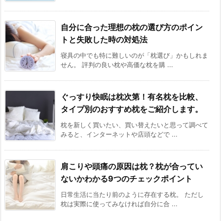
自分に合った理想の枕の選び方のポイン
トと失敗した時の対処法
寝具の中でも特に難しいのが「枕選び」かもしれま
せん。 評判の良い枕や高価な枕を購 ...
ぐっすり快眠は枕次第！有名枕を比較、
タイプ別のおすすめ枕をご紹介します。
枕を新しく買いたい、買い替えたいと思って調べて
みると、インターネットや店頭などで ...
肩こりや頭痛の原因は枕？枕が合ってい
ないかわかる9つのチェックポイント
日常生活に当たり前のように存在する枕。 ただし
枕は実際に使ってみなければ自分に合 ...