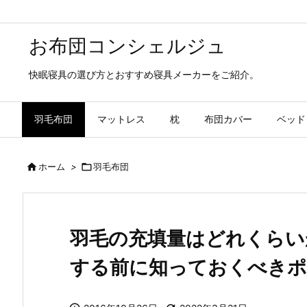
お布団コンシェルジュ
快眠寝具の選び方とおすすめ寝具メーカーをご紹介。
羽毛布団
マットレス
枕
布団カバー
ベッド

ホーム
>

羽毛布団
羽毛の充填量はどれくらい
する前に知っておくべき